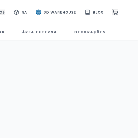
OS
RA
3D WAREHOUSE
BLOG
AR
ÁREA EXTERNA
DECORAÇÕES