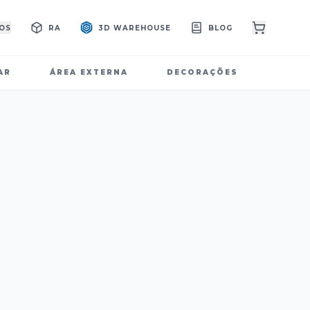
OS
RA
3D WAREHOUSE
BLOG
AR
ÁREA EXTERNA
DECORAÇÕES